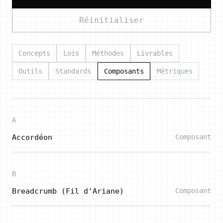
Réinitialiser
Concepts
Lois
Méthodes
Livrables
Outils
Standards
Composants
Métriques
A
Accordéon
Composant
B
Breadcrumb (Fil d'Ariane)
Composant