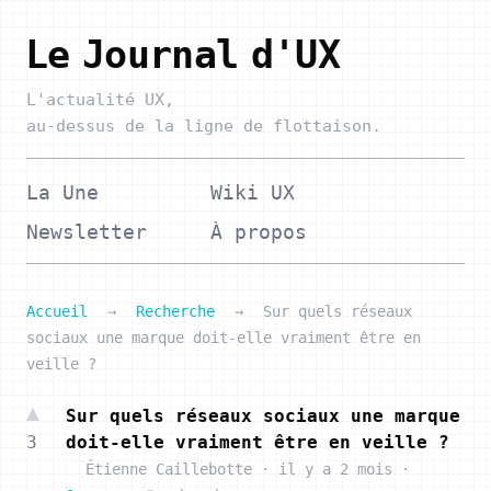
Le Journal d'UX
L'actualité UX,
au-dessus de la ligne de flottaison.
La Une
Wiki UX
Newsletter
À propos
Accueil
→
Recherche
→
Sur quels réseaux
sociaux une marque doit-elle vraiment être en
veille ?
Sur quels réseaux sociaux une marque
3
doit-elle vraiment être en veille ?
Étienne Caillebotte
·
il y a 2 mois
·