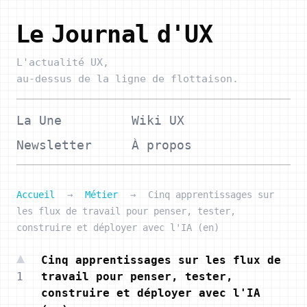
Le Journal d'UX
L'actualité UX,
au-dessus de la ligne de flottaison.
La Une
Wiki UX
Newsletter
À propos
Accueil
→
Métier
→
Cinq apprentissages sur
les flux de travail pour penser, tester,
construire et déployer avec l'IA (en)
Cinq apprentissages sur les flux de
1
travail pour penser, tester,
construire et déployer avec l'IA