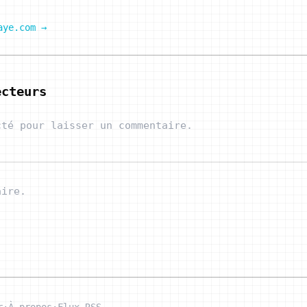
aye.com →
ecteurs
cté pour laisser un commentaire.
aire.
r
·
À propos
·
Flux RSS