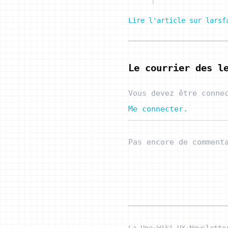
Lire l'article sur larsf
Le courrier des l
Vous devez être conne
Me connecter.
Pas encore de comment
La Une
·
Wiki UX
·
Newslette