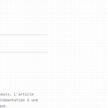
seuls. L'article
plémentation à une
que.