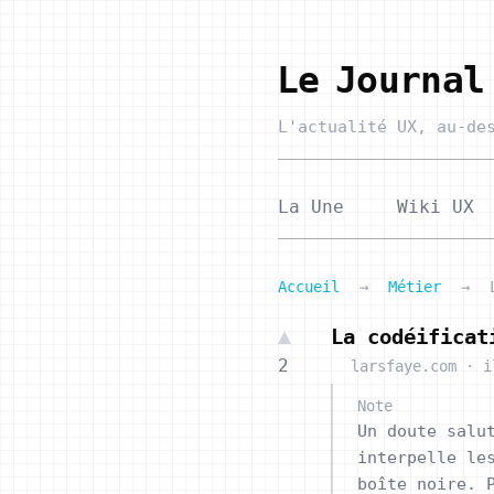
Le Journal
L'actualité UX,
au-des
La Une
Wiki UX
Accueil
→
Métier
→
La codéificat
2
larsfaye.com
·
i
Note
Un doute salu
interpelle le
boîte noire. 