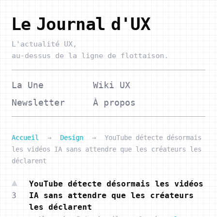
Le Journal d'UX
L'actualité UX,
au-dessus de la ligne de flottaison.
La Une
Wiki UX
Newsletter
À propos
Accueil
→
Design
→
YouTube détecte désormais
les vidéos IA sans attendre que les créateurs les
déclarent
YouTube détecte désormais les vidéos
3
IA sans attendre que les créateurs
les déclarent