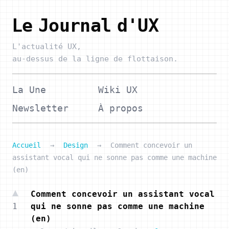
Le Journal d'UX
L'actualité UX,
au-dessus de la ligne de flottaison.
La Une
Wiki UX
Newsletter
À propos
Accueil
→
Design
→
Comment concevoir un
assistant vocal qui ne sonne pas comme une machine
(en)
Comment concevoir un assistant vocal
1
qui ne sonne pas comme une machine
(en)