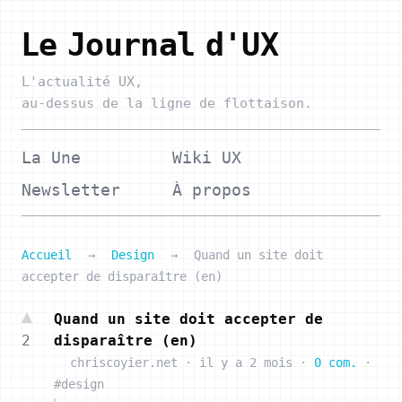
Le Journal d'UX
L'actualité UX,
au-dessus de la ligne de flottaison.
La Une
Wiki UX
Newsletter
À propos
Accueil
→
Design
→
Quand un site doit
accepter de disparaître (en)
Quand un site doit accepter de
2
disparaître (en)
chriscoyier.net
·
il y a 2 mois
·
0 com.
·
#design