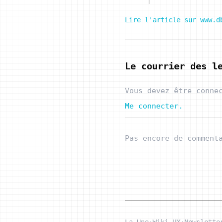
Lire l'article sur www.d
Le courrier des l
Vous devez être conne
Me connecter.
Pas encore de comment
La Une
·
Wiki UX
·
Newslette