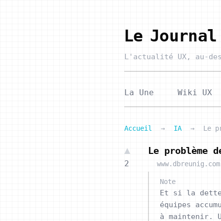
Le Journal
L'actualité UX,
au-des
La Une
Wiki UX
Accueil
→
IA
→
Le p
Le problème d
2
www.dbreunig.com
Note
Et si la dett
équipes accum
à maintenir. 