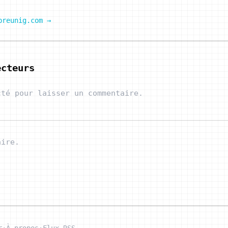
breunig.com →
ecteurs
cté pour laisser un commentaire.
aire.
r
·
À propos
·
Flux RSS