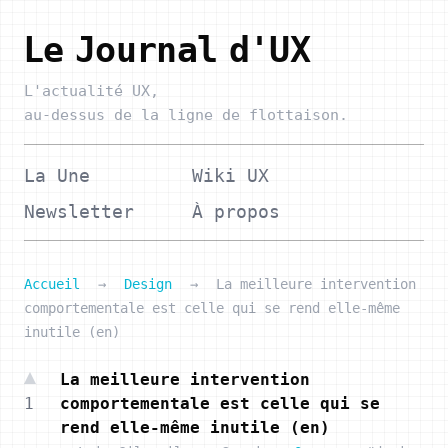
Le Journal d'UX
L'actualité UX,
au-dessus de la ligne de flottaison.
La Une
Wiki UX
Newsletter
À propos
Accueil
→
Design
→
La meilleure intervention
comportementale est celle qui se rend elle-même
inutile (en)
La meilleure intervention
1
comportementale est celle qui se
rend elle-même inutile (en)