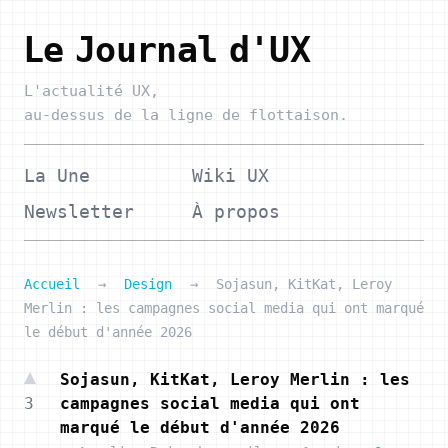
Le Journal d'UX
L'actualité UX,
au-dessus de la ligne de flottaison.
La Une
Wiki UX
Newsletter
À propos
Accueil
→
Design
→
Sojasun, KitKat, Leroy
Merlin : les campagnes social media qui ont marqué
le début d'année 2026
Sojasun, KitKat, Leroy Merlin : les
3
campagnes social media qui ont
marqué le début d'année 2026