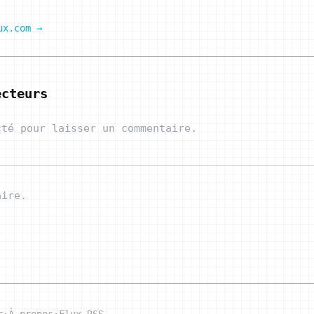
ux.com →
ecteurs
cté pour laisser un commentaire.
aire.
r
·
À propos
·
Flux RSS