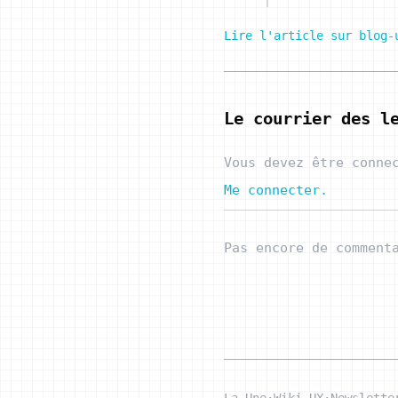
Lire l'article sur blog-
Le courrier des l
Vous devez être conne
Me connecter.
Pas encore de comment
La Une
·
Wiki UX
·
Newslette