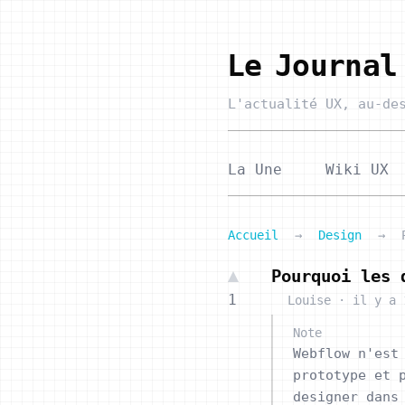
Le Journal
L'actualité UX,
au-des
La Une
Wiki UX
Accueil
→
Design
→
Pourquoi les 
1
Louise
·
il y a 
Note
Webflow n'est
prototype et 
designer dans