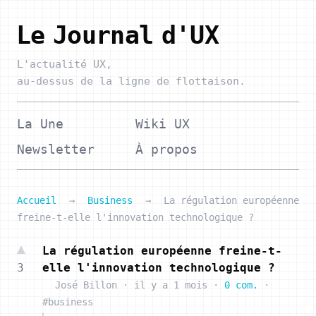
Le Journal d'UX
L'actualité UX,
au-dessus de la ligne de flottaison.
La Une
Wiki UX
Newsletter
À propos
Accueil
→
Business
→
La régulation européenne
freine-t-elle l'innovation technologique ?
La régulation européenne freine-t-
3
elle l'innovation technologique ?
José Billon
·
il y a 1 mois
·
0 com.
·
#business