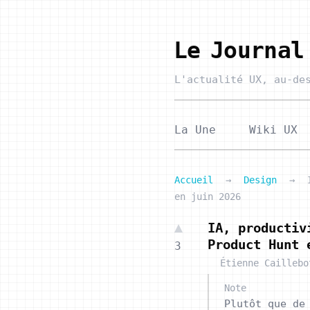
Le Journal
L'actualité UX,
au-des
La Une
Wiki UX
Accueil
→
Design
→
en juin 2026
IA, productiv
Product Hunt 
3
Étienne Caillebo
Note
Plutôt que de