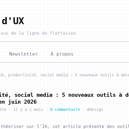
 d'UX
sus de la ligne de flottaison.
Newsletter
À propos
IA, productivité, social media : 5 nouveaux outils à déc
ité, social media : 5 nouveaux outils à d
en juin 2026
tte
·
il y a 1 mois
·
0 commentaire
·
#design
 théoriser sur l'IA, cet article présente des outi