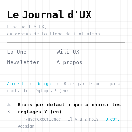
Le Journal d'UX
L'actualité UX,
au-dessus de la ligne de flottaison.
La Une
Wiki UX
Newsletter
À propos
Accueil
→
Design
→
Biais par défaut : qui a
choisi tes réglages ? (en)
Biais par défaut : qui a choisi tes
3
réglages ? (en)
r/userexperience
·
il y a 2 mois
·
0 com.
·
#design