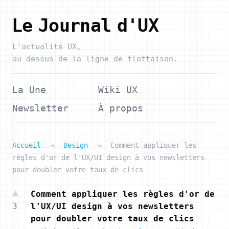
Le Journal d'UX
L'actualité UX,
au-dessus de la ligne de flottaison.
La Une
Wiki UX
Newsletter
À propos
Accueil
→
Design
→
Comment appliquer les
règles d'or de l'UX/UI design à vos newsletters
pour doubler votre taux de clics
Comment appliquer les règles d'or de
3
l'UX/UI design à vos newsletters
pour doubler votre taux de clics