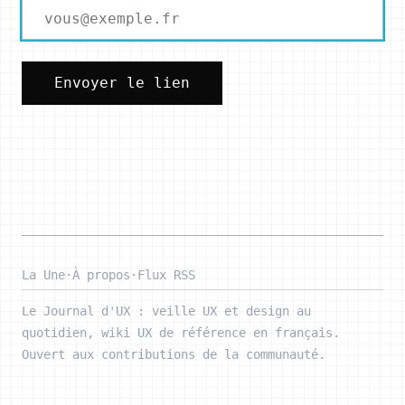
Envoyer le lien
La Une
·
À propos
·
Flux RSS
Le Journal d'UX : veille UX et design au
quotidien, wiki UX de référence en français.
Ouvert aux contributions de la communauté.