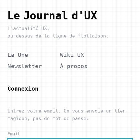
Le Journal d'UX
L'actualité UX,
au-dessus de la ligne de flottaison.
La Une
Wiki UX
Newsletter
À propos
Connexion
Entrez votre email. On vous envoie un lien
magique, pas de mot de passe.
Email